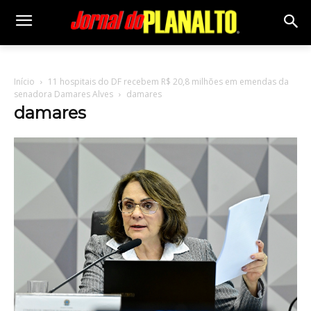
Início
11 hospitais do DF recebem R$ 20,8 milhões em emendas da
senadora Damares Alves
damares
damares