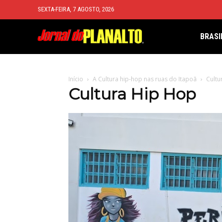
SEXTA-FEIRA, 7 AGOSTO, 2026
BRASI
Início
A Cultura hip-hop nas ruas do Itapoã
Cultu
Cultura Hip Hop