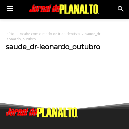
Início
Acabe com o medo de ir ao dentista
saude_dr-
leonardo_outubro
saude_dr-leonardo_outubro