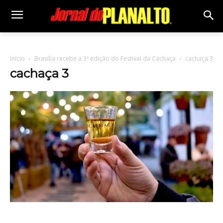
Início
Brasília recebe a 3ª edição do Festival da Cachaça
cachaça 3
cachaça 3