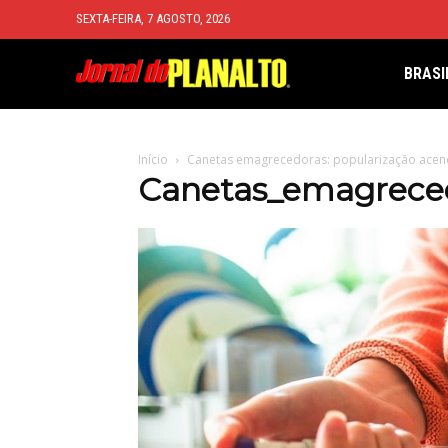
SEXTA-FEIRA, 7 AGOSTO, 2026
BRASI
Início
Canetas emagrecedoras: popularização acende
Canetas_emagrece