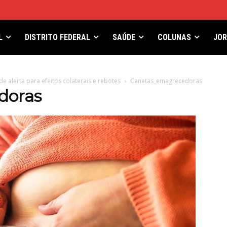
L
DISTRITO FEDERAL
SAÚDE
COLUNAS
JO
 alerta para efeitos colaterais e rebotes
Canetas_emagrecedoras
doras