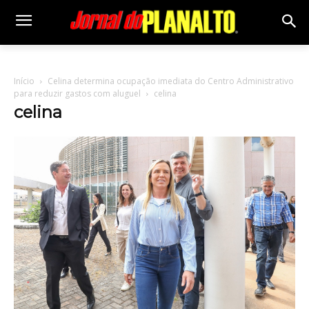
Início
Celina determina ocupação imediata do Centro Administrativo
para reduzir gastos com aluguel
celina
celina