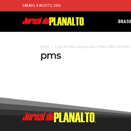
SÁBADO, 8 AGOSTO, 2026
BRASI
Início
Com direitos ameaçados, PMs e BMs de todo o
pms