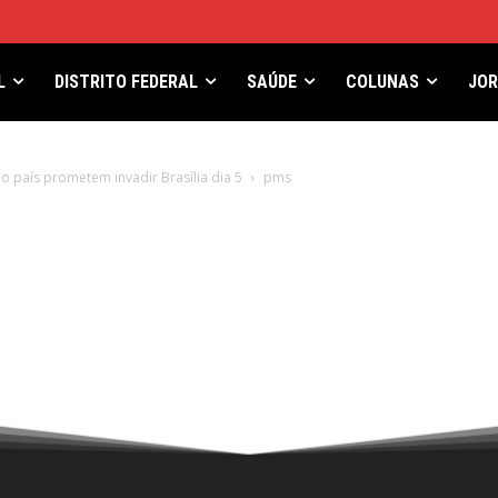
L
DISTRITO FEDERAL
SAÚDE
COLUNAS
JO
 país prometem invadir Brasília dia 5
pms