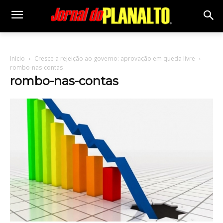
Início
Cresce a rejeição ao governo: aprovação em queda livre
rombo-nas-contas
rombo-nas-contas