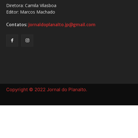
Diretora: Camila Vilasboa
Editor: Marcos Machado
Contatos:
jornaldoplanalto.jp@gmail.com
Copyright © 2022 Jornal do Planalto.