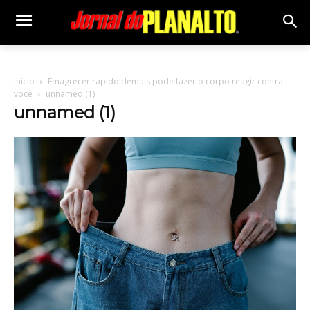
Início
Emagrecer rápido demais pode fazer o corpo reagir contra
você
unnamed (1)
unnamed (1)