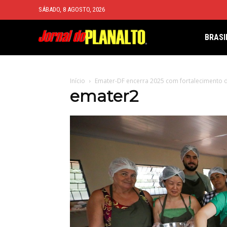
SÁBADO, 8 AGOSTO, 2026
BRASI
Início
Emater-DF encerra 2025 com fortalecimento d
emater2