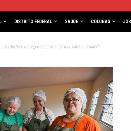
L
DISTRITO FEDERAL
SAÚDE
COLUNAS
JO
a produção e da segurança alimentar na capital
emater2