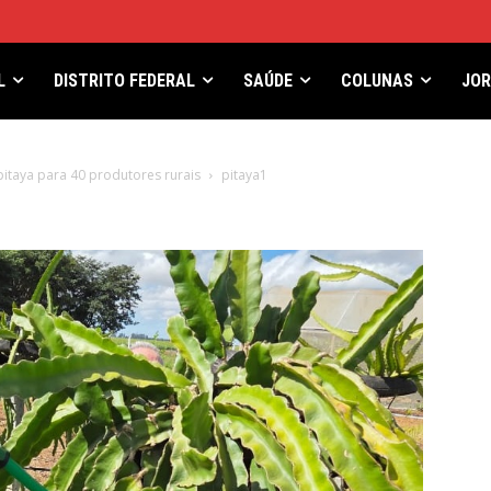
L
DISTRITO FEDERAL
SAÚDE
COLUNAS
JO
pitaya para 40 produtores rurais
pitaya1