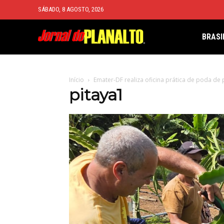
SÁBADO, 8 AGOSTO, 2026
BRASI
Início
Emater-DF realiza oficina prática de poda de 
pitaya1