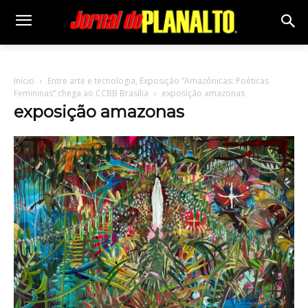
Início
Entre arte e tecnologia, Exposição “Amazônicas: Poéticas
Femininas” chega ao CCBB Brasília
exposição amazonas
exposição amazonas