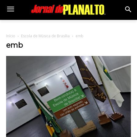
Início
Escola de Música de Brasília
emb
emb