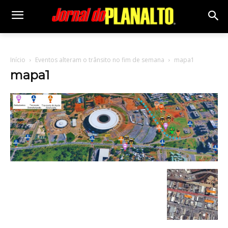
Início
Eventos alteram o trânsito no fim de semana
mapa1
mapa1