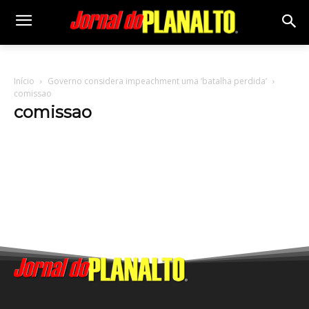
Início
Governo considera impeachment uma ‘batalha perdida’
comissao
comissao