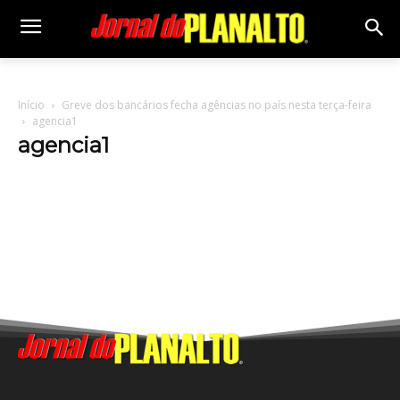
Início
Greve dos bancários fecha agências no país nesta terça-feira
agencia1
agencia1