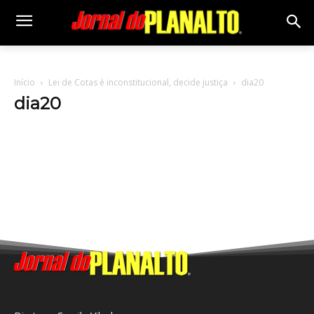
Início
Lei de Cotas é inconstitucional, decide justiça
dia20
dia20