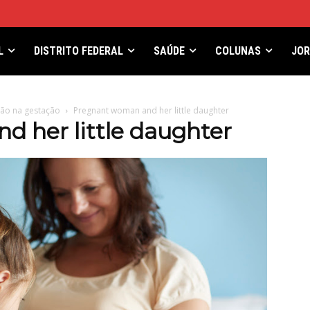
L
DISTRITO FEDERAL
SAÚDE
COLUNAS
JO
ção na gestação
Pregnant woman and her little daughter
 her little daughter