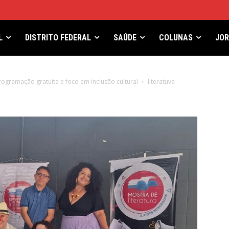
L
DISTRITO FEDERAL
SAÚDE
COLUNAS
JO
rogramação gratuita e foco em inclusão cultural
literatuva