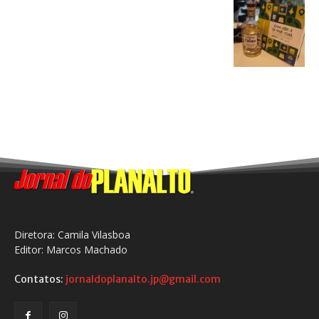
Diretora: Camila Vilasboa
Editor: Marcos Machado
Contatos:
jornaldoplanalto.jp@gmail.com