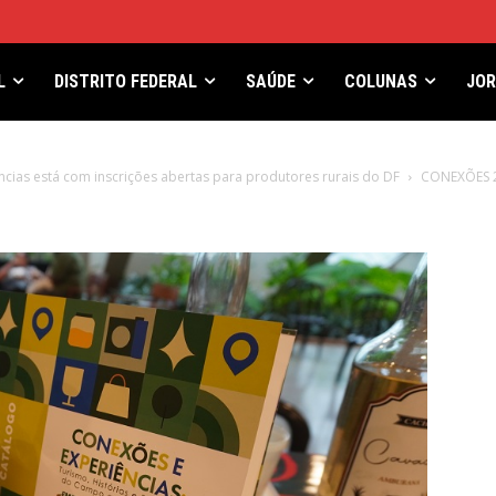
L
DISTRITO FEDERAL
SAÚDE
COLUNAS
JO
cias está com inscrições abertas para produtores rurais do DF
CONEXÕES 