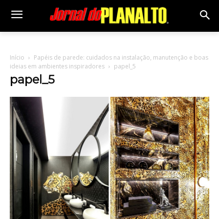
Início
Papéis de parede: cuidados na instalação, manutenção e boas
ideias em ambientes inspiradores
papel_5
papel_5