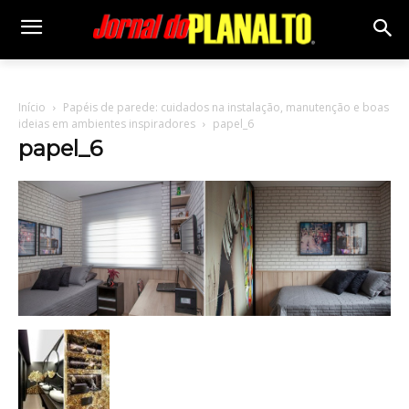
Início
Papéis de parede: cuidados na instalação, manutenção e boas
ideias em ambientes inspiradores
papel_6
papel_6