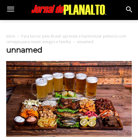
Início
Para torcer pelo Brasil: aprenda a harmonizar petiscos com
cervejas para reunir amigos e família
unnamed
unnamed