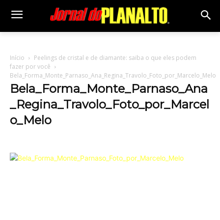
Início
Peelings de cristal e de diamante: saiba o que eles podem
fazer por você
Bela_Forma_Monte_Parnaso_Ana_Regina_Travolo_Foto_por_Marcelo_Melo
Bela_Forma_Monte_Parnaso_Ana
_Regina_Travolo_Foto_por_Marcel
o_Melo