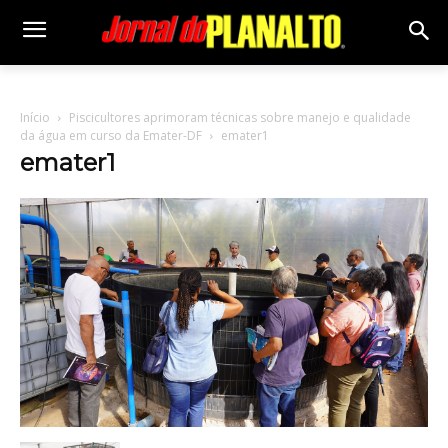
Início
Piscicultores aprimoram técnicas sobre manejo e qualidade
da água em curso da Emater-DF
emater1
emater1