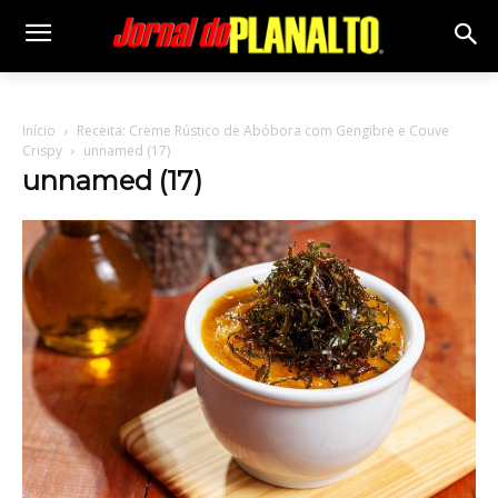
Início
Receita: Creme Rústico de Abóbora com Gengibre e Couve
Crispy
unnamed (17)
unnamed (17)