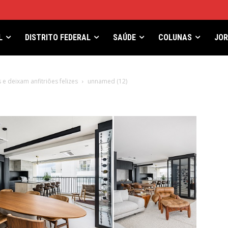
L
DISTRITO FEDERAL
SAÚDE
COLUNAS
JO
e deixam anfitriões felizes
unnamed (12)