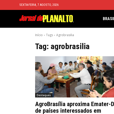
SEXTA-FEIRA, 7 AGOSTO, 2026
BRASI
Início
Tags
Agrobrasilia
Tag:
agrobrasilia
Destaques
AgroBrasília aproxima Emater-
de países interessados em