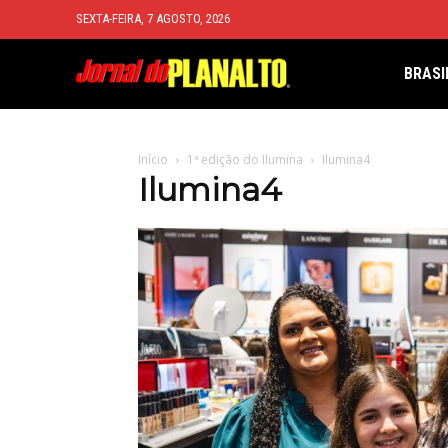
SEXTA-FEIRA, 7 AGOSTO, 2026
BRASI
Início
1ª edição do Ilumina
Ilumina4
Ilumina4