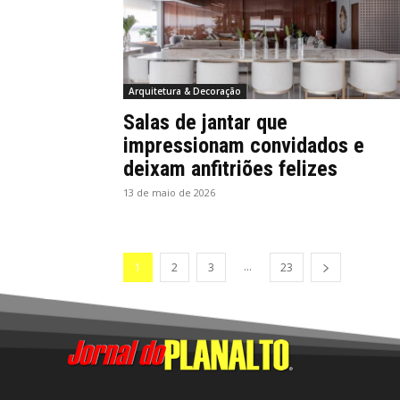
Arquitetura & Decoração
Salas de jantar que
impressionam convidados e
deixam anfitriões felizes
13 de maio de 2026
...
1
2
3
23