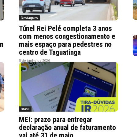
Destaques
Túnel Rei Pelé completa 3 anos
com menos congestionamento e
em
mais espaço para pedestres no
centro de Taguatinga
5 de junho de 2026
Brasil
MEI: prazo para entregar
declaração anual de faturamento
vai até 31 de maio