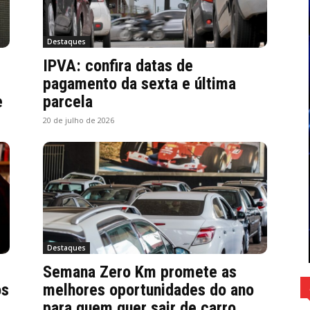
Destaques
IPVA: confira datas de
pagamento da sexta e última
e
parcela
20 de julho de 2026
Destaques
Semana Zero Km promete as
os
melhores oportunidades do ano
para quem quer sair de carro