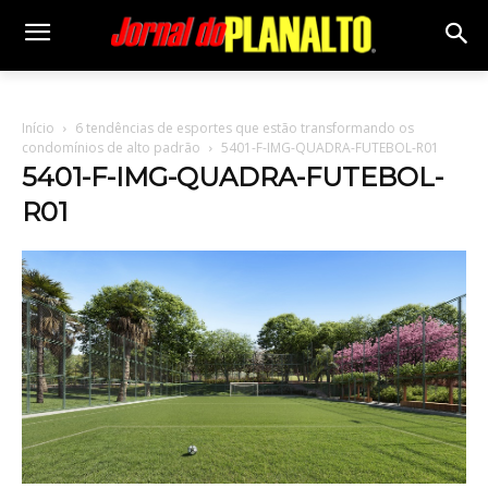
Início
6 tendências de esportes que estão transformando os
condomínios de alto padrão
5401-F-IMG-QUADRA-FUTEBOL-R01
5401-F-IMG-QUADRA-FUTEBOL-
R01