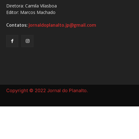
Diretora: Camila Vilasboa
Editor: Marcos Machado
Contatos:
jornaldoplanalto.jp@gmail.com
Copyright © 2022 Jornal do Planalto.