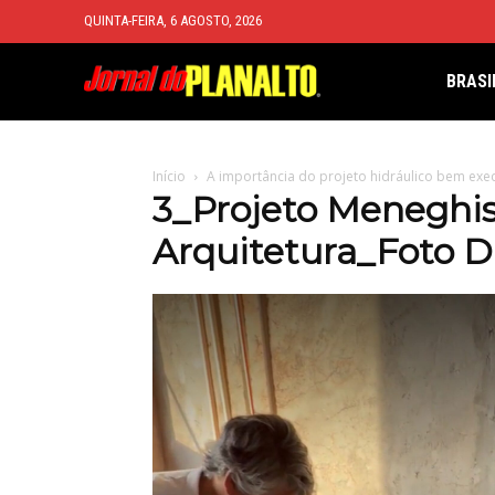
QUINTA-FEIRA, 6 AGOSTO, 2026
BRASI
Início
A importância do projeto hidráulico bem exe
3_Projeto Meneghis
Arquitetura_Foto D