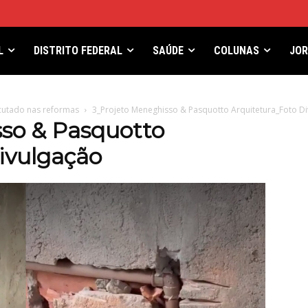
L
DISTRITO FEDERAL
SAÚDE
COLUNAS
JO
cutado nas reformas
3_Projeto Meneghisso & Pasquotto Arquitetura_Foto D
so & Pasquotto
ivulgação