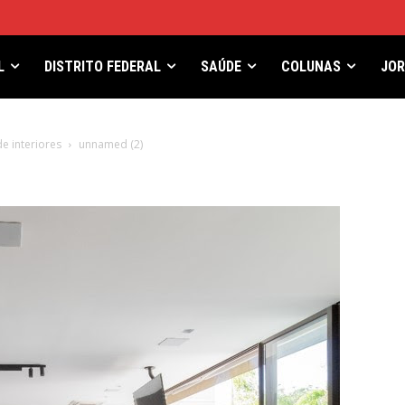
L
DISTRITO FEDERAL
SAÚDE
COLUNAS
JO
e interiores
unnamed (2)