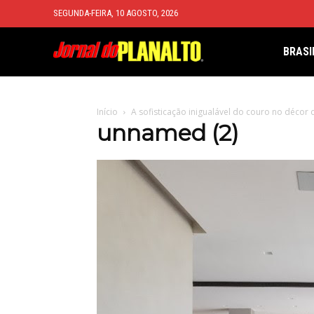
SEGUNDA-FEIRA, 10 AGOSTO, 2026
BRASI
Início
A sofisticação inigualável do couro no décor d
unnamed (2)