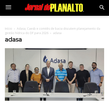
Início
Adasa, Caesb e comitês de bacia discutem planejamento da
gestão hídrica do DF para 2026
adasa
adasa