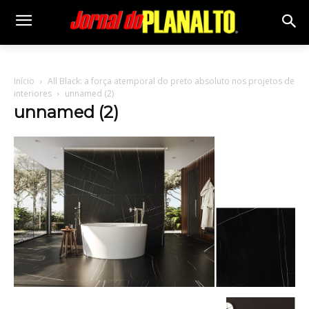
Início
All Black: a força atemporal do preto absoluto nos projetos de
interiores
unnamed (2)
unnamed (2)