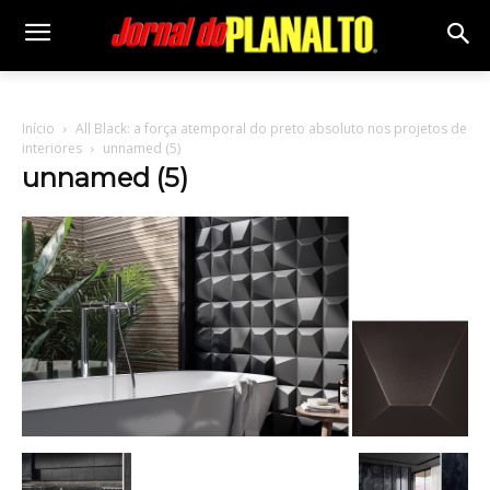
Início
All Black: a força atemporal do preto absoluto nos projetos de
interiores
unnamed (5)
unnamed (5)