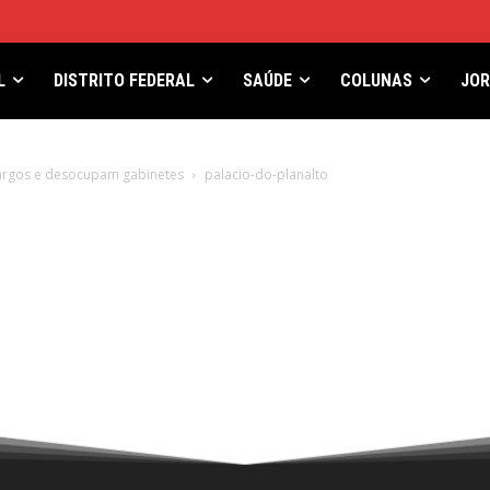
L
DISTRITO FEDERAL
SAÚDE
COLUNAS
JO
argos e desocupam gabinetes
palacio-do-planalto