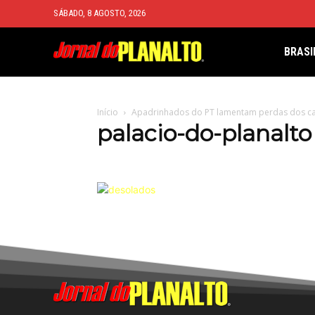
SÁBADO, 8 AGOSTO, 2026
BRASI
Início
Apadrinhados do PT lamentam perdas dos c
palacio-do-planalto