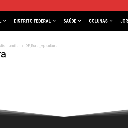
L
DISTRITO FEDERAL
SAÚDE
COLUNAS
JO
ltor familiar
DF_Rural_Apicultura
ra