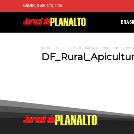
SÁBADO, 8 AGOSTO, 2026
BRASI
Início
Apicultura é alternativa de renda para o agricu
DF_Rural_Apicultu