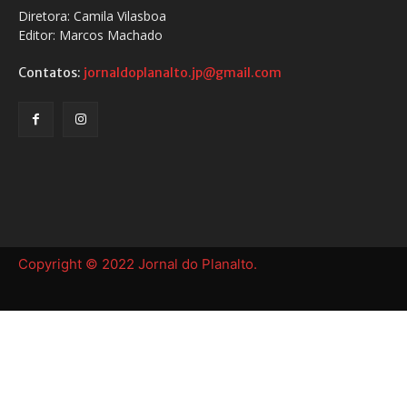
Diretora: Camila Vilasboa
Editor: Marcos Machado
Contatos:
jornaldoplanalto.jp@gmail.com
Copyright © 2022 Jornal do Planalto.