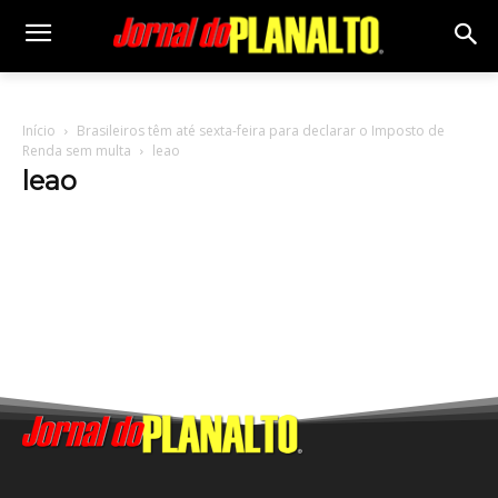
Início
Brasileiros têm até sexta-feira para declarar o Imposto de
Renda sem multa
leao
leao