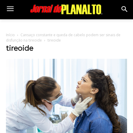
Início
Cansaço constante e queda de cabelo podem ser sinais de
disfunção na tireoide
tireoide
tireoide