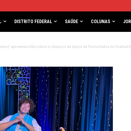
L
DISTRITO FEDERAL
SAÚDE
COLUNAS
JO
mentos” apresenta Villa-Lobos e clássicos da ópera de forma lúdica no Festival