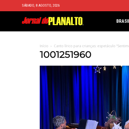
SÁBADO, 8 AGOSTO, 2026
BRASI
Início
Canto lírico para crianças: espetáculo “Senti
1001251960