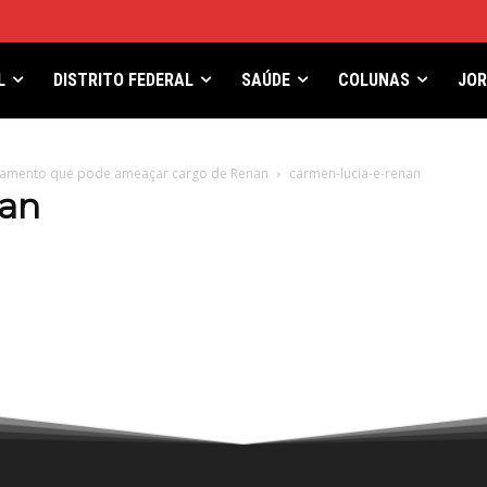
L
DISTRITO FEDERAL
SAÚDE
COLUNAS
JO
gamento que pode ameaçar cargo de Renan
carmen-lucia-e-renan
nan