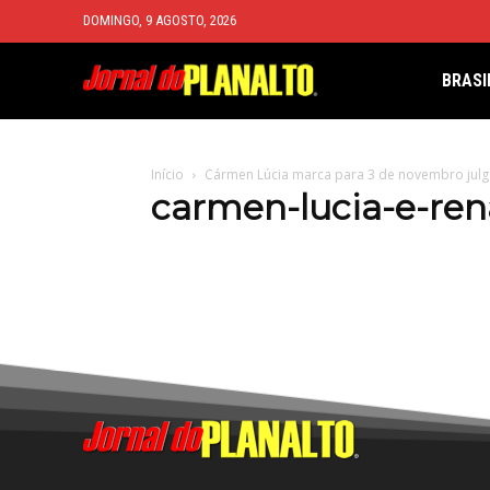
DOMINGO, 9 AGOSTO, 2026
BRASI
Início
Cármen Lúcia marca para 3 de novembro jul
carmen-lucia-e-re