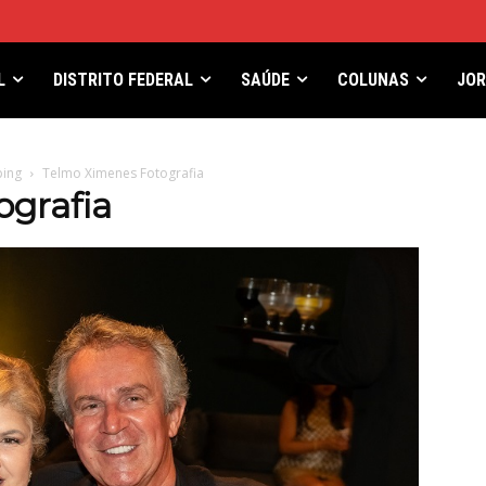
L
DISTRITO FEDERAL
SAÚDE
COLUNAS
JO
ping
Telmo Ximenes Fotografia
grafia