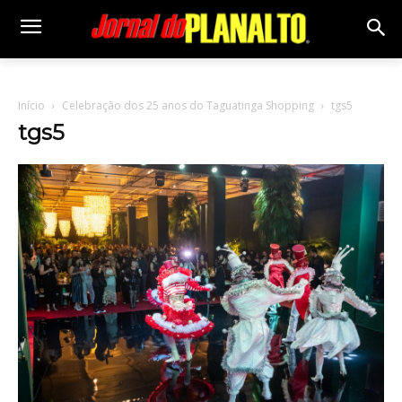
Início
Celebração dos 25 anos do Taguatinga Shopping
tgs5
tgs5