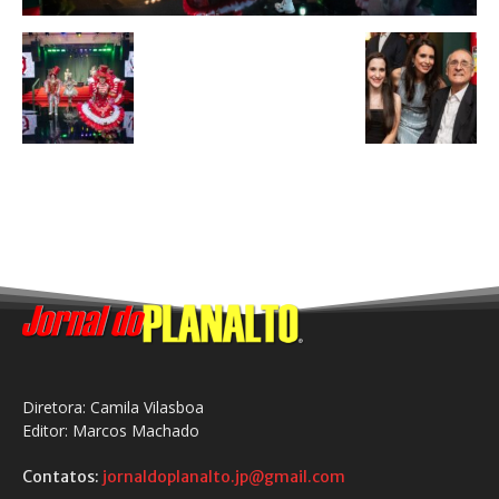
Diretora: Camila Vilasboa
Editor: Marcos Machado
Contatos:
jornaldoplanalto.jp@gmail.com