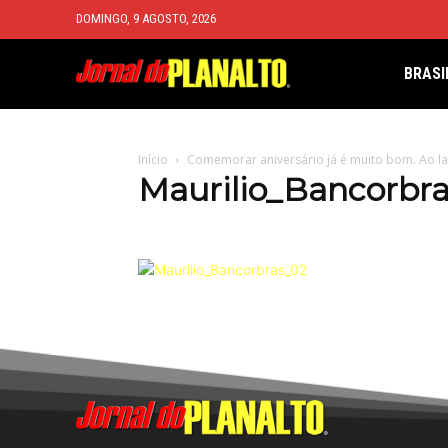
DOMINGO, 9 AGOSTO, 2026
BRASI
Início
Comemorar aniversário já é muito bom. Ao lad
Maurilio_Bancorbr