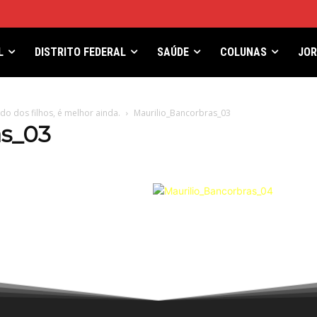
L
DISTRITO FEDERAL
SAÚDE
COLUNAS
JO
o dos filhos, é melhor ainda.
Maurilio_Bancorbras_03
as_03