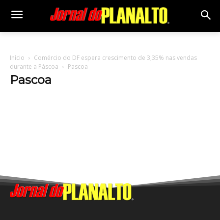
Início
Comércio do DF espera crescimento de 3,35% nas vendas
durante a Páscoa
Pascoa
Pascoa